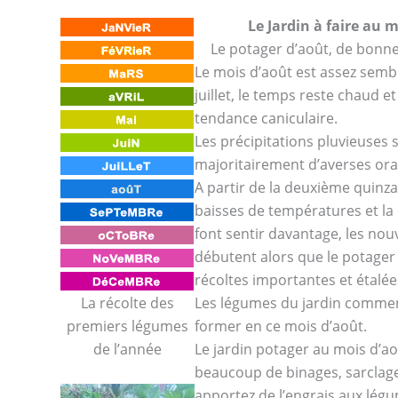
Le Jardin à faire au 
Le potager d’août, de bonne
Le mois d’août est assez semb
juillet, le temps reste chaud et
tendance caniculaire.
Les précipitations pluvieuses s
majoritairement d’averses or
A partir de la deuxième quinza
baisses de températures et la
font sentir davantage, les nouv
débutent alors que le potage
récoltes importantes et étalée
La récolte des
Les légumes du jardin commen
premiers légumes
former en ce mois d’août.
de l’année
Le jardin potager au mois d’ao
beaucoup de binages, sarclage
apportez de l’engrais aux lég