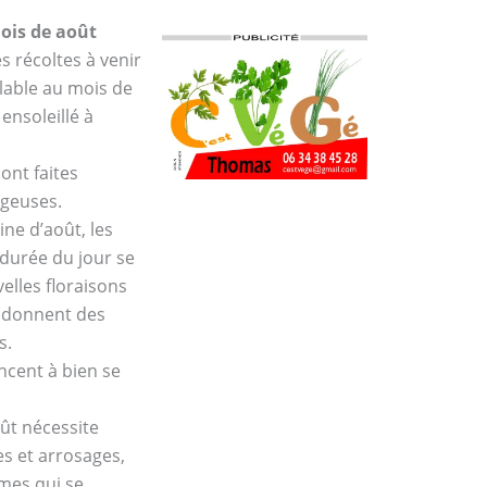
mois de août
s récoltes à venir
lable au mois de
 ensoleillé à
ont faites
ageuses.
ine d’août, les
 durée du jour se
elles floraisons
r donnent des
s.
cent à bien se
ût nécessite
s et arrosages,
umes qui se