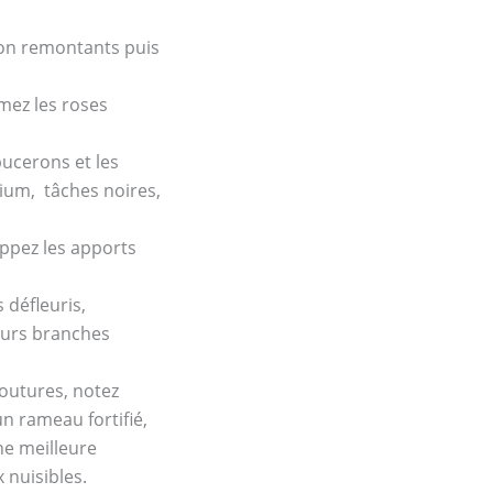
non remontants puis
imez les roses
pucerons et les
ium, tâches noires,
oppez les apports
 défleuris,
eurs branches
boutures, notez
n rameau fortifié,
ne meilleure
x nuisibles.