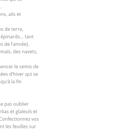
.
ns, ails et
s de terre,
, épinards… tant
s de l’année).
 maïs, des navets,
ncer le semis de
ées d’hiver qui se
qu’à la fin
ne pas oublier
ias et glaïeuls et
 Confectionnez vos
t les feuilles sur